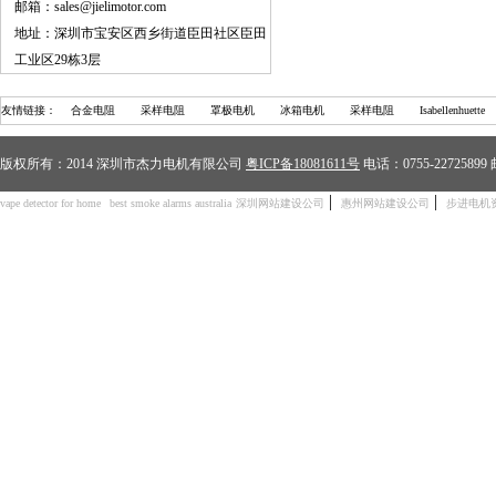
邮箱：sales@jielimotor.com
地址：深圳市宝安区西乡街道臣田社区臣田
工业区29栋3层
友情链接：
合金电阻
采样电阻
罩极电机
冰箱电机
采样电阻
Isabellenhuette
版权所有：2014 深圳市杰力电机有限公司
粤ICP备18081611号
电话：0755-2272589
|
|
vape detector for home
best smoke alarms australia
深圳网站建设公司
惠州网站建设公司
步进电机